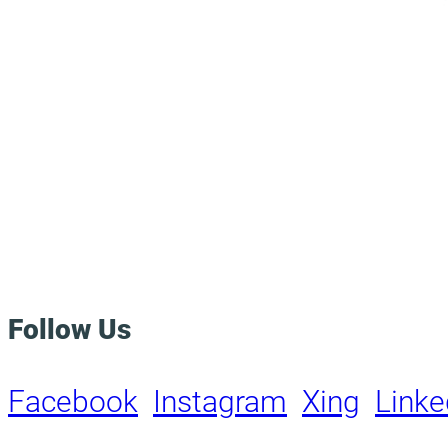
Follow Us
Facebook
Instagram
Xing
Linke