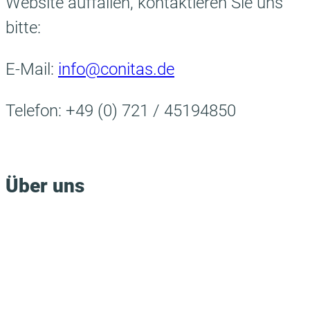
Website auffallen, kontaktieren Sie uns
bitte:
E-Mail:
info@conitas.de
Telefon:
+49 (0) 721 / 45194850
Über uns
Die CONITAS GmbH ist deutschlandweit einer der
zentralen Dienstleister für die Automatisierung
und Digitalisierung von Prozessen und