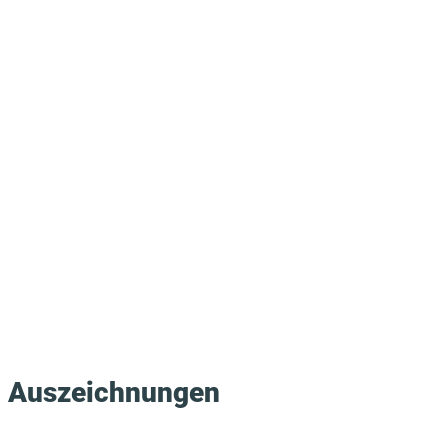
Fachverfahren. Das Leistungsspektrum der
CONITAS umfasst dabei den gesamten
Entwicklungszyklus von der Organisations- und
Prozessgestaltung über die fachliche und
technische Konzeption bis hin zur
Implementierung, den Test sowie den Betrieb von
Software-Systemen.
Auszeichnungen