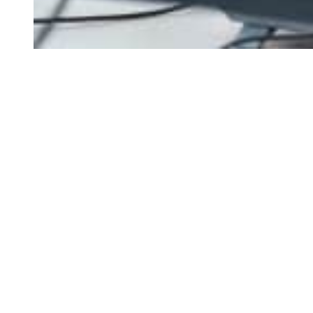
Service-Integration &
Management
Der Bereich Service-Integration & Management
übernimmt in sämtlichen IT-Projekten eine
Querschnittsfunktion und arbeitet vorwiegend an
übergreifenden Themen.
Dabei konzentriert sich das über 40-köpfige Team