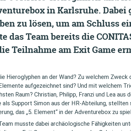
venturebox in Karlsruhe.
Dabei 
gaben zu lösen, um am Schluss 
te das Team bereits die CONITA
 die Teilnahme am Exit Game erm
ie Hieroglyphen an der Wand? Zu welchem Zweck di
r Elemente aufgezeichnet sind? Und mit welchem Tri
hsten Raum? Christian, Philipp, Franzi und Lea aus 
e als Support Simon aus der HR-Abteilung, stellten s
rung, das „5. Element“ in der Adventurebox zu spie
 Team musste dabei archäologische Fähigkeiten un