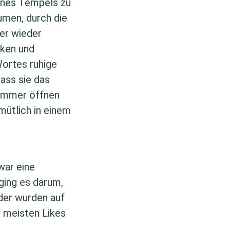
eines Tempels zu
umen, durch die
er wieder
nken und
ortes ruhige
ass sie das
kammer öffnen
mütlich in einem
war eine
ging es darum,
lder wurden auf
 meisten Likes