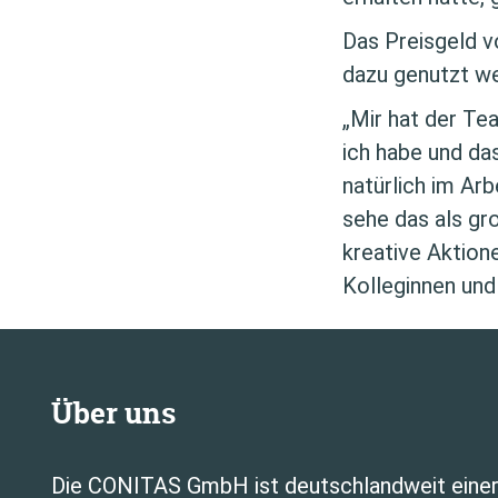
Das Preisgeld v
dazu genutzt we
„Mir hat der Te
ich habe und da
natürlich im Ar
sehe das als gr
kreative Aktio
Kolleginnen und
Über uns
Die CONITAS GmbH ist deutschlandweit einer d