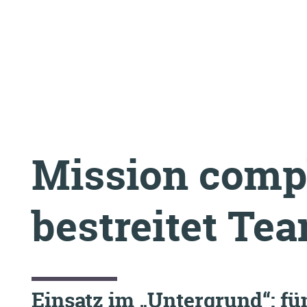
Mission compl
bestreitet Te
Einsatz im „Untergrund“
: f