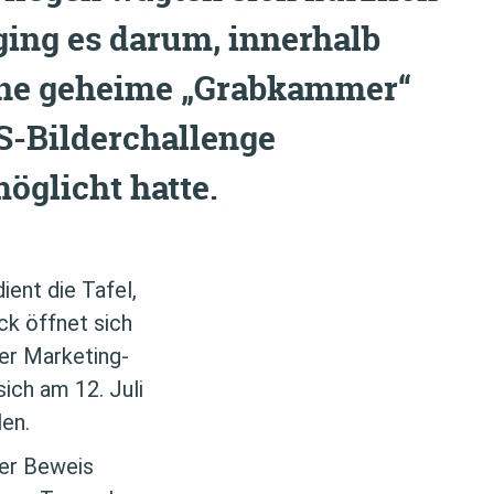
ging es darum, innerhalb
eine geheime „Grabkammer“
S-Bilderchallenge
öglicht hatte.
ent die Tafel,
ck öffnet sich
der Marketing-
ich am 12. Juli
len.
ter Beweis