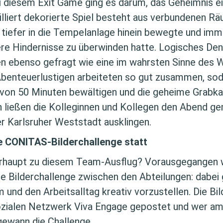
ei diesem Exit Game ging es darum, das Geheimnis 
ailliert dekorierte Spiel besteht aus verbundenen Rä
tiefer in die Tempelanlage hinein bewegte und imm
re Hindernisse zu überwinden hatte. Logisches De
 ebenso gefragt wie eine im wahrsten Sinne des W
Abenteuerlustigen arbeiteten so gut zusammen, sod
 von 50 Minuten bewältigen und die geheime Grab
 ließen die Kolleginnen und Kollegen den Abend ge
er Karlsruher Weststadt ausklingen.
e CONITAS-Bilderchallenge statt
rhaupt zu diesem Team-Ausflug? Vorausgegangen 
 Bilderchallenge zwischen den Abteilungen: dabei 
 und den Arbeitsalltag kreativ vorzustellen. Die Bi
ozialen Netzwerk Viva Engage gepostet und wer am
 gewann die Challenge.