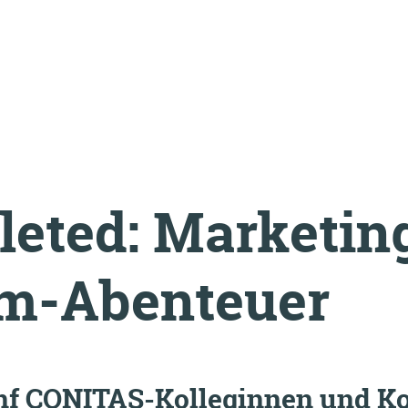
eted: Marketin
am-Abenteuer
ünf CONITAS-Kolleginnen und Ko