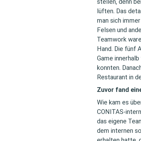
stellen, denn b
lüften. Das det
man sich immer 
Felsen und ande
Teamwork waren
Hand. Die fünf 
Game innerhalb
konnten. Danach
Restaurant in d
Zuvor fand ein
Wie kam es übe
CONITAS-interne
das eigene Team
dem internen s
erhalten hatte,